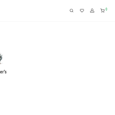
0
er's