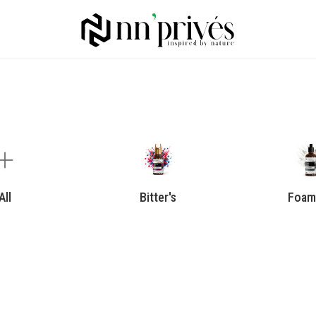
All
Bitter's
Foam