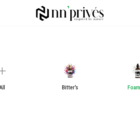
All
Bitter's
Foam