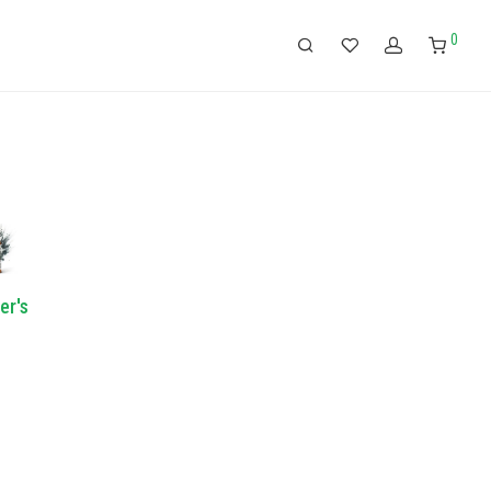
0
er's